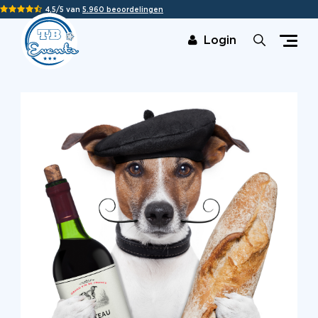
4,5/5 van
5.960 beoordelingen
Login