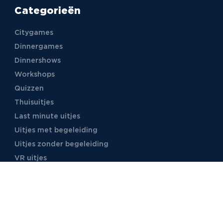
Categorieën
Citygames
Dinnergames
Dinnershows
Workshops
Quizzen
Thuisuitjes
Last minute uitjes
Uitjes met begeleiding
Uitjes zonder begeleiding
VR uitjes
Moordspellen
Uitjes met online begeleiding
TB Events