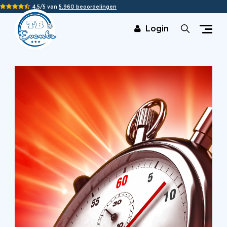
4,5/5 van
5.960 beoordelingen
Login