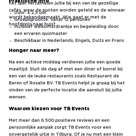
Praktische info
het spel verzamelen jullie bij een van de gezellige
cafés, waar de punten worden geteld en de winnaar
Duur: ± 2,5 uur
wordt bekendgemaakt. Wie gaat er met de
Groepsgrootte: vanaf 12 personen
hoofdprijs naar huis?
Inclusief welkomstdrankje en begeleiding door
een ervaren quizmaster
Beschikbaar in Nederlands, Engels, Duits en Frans
Honger naar meer?
Na een actieve middag verdienen jullie een goede
maaltijd. Sluit de dag af met een diner of borrel bij
een van de leuke restaurants zoals Restaurant de
Beren of Rosalie BV. TB Events helpt je graag bij het
vinden van de perfecte locatie die aansluit bij jullie
wensen.
Waarom kiezen voor TB Events
Met meer dan 6.500 positieve reviews en een
persoonlijke aanpak zorgt TB Events voor een
onvergetelijk uitje in Tilburg. Of je nu met een klein