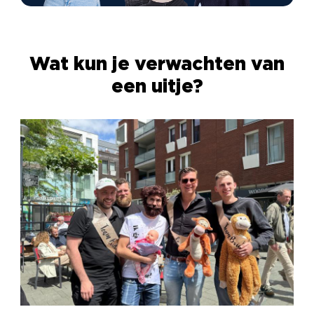
zorgen dat het soepel verloopt. Zo hoef jij alleen
nog maar te genieten.
Uit met TB Events, altijd en
Wat kun je verwachten van
overal
een uitje?
Jouw ultieme uitje organiseren, dáár draait het om
bij TB Events. Ga voor een van onze actieve uitjes of
stel zelf iets samen dat helemaal bij jullie past. We
denken vanaf het eerste idee met je mee, nemen de
organisatie volledig uit handen en zorgen voor een
ervaring waar nog lang over wordt nagepraat!