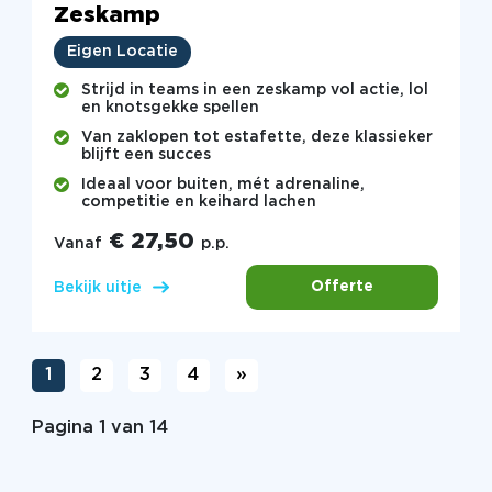
Zeskamp
Eigen Locatie
Strijd in teams in een zeskamp vol actie, lol
en knotsgekke spellen
Van zaklopen tot estafette, deze klassieker
blijft een succes
Ideaal voor buiten, mét adrenaline,
competitie en keihard lachen
€ 27,50
Vanaf
p.p.
Offerte
Bekijk uitje
1
2
3
4
»
Pagina 1 van 14