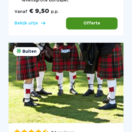
levensgrote bordspel.
€ 9,50
Vanaf
p.p.
Offerte
Bekijk uitje
Buiten