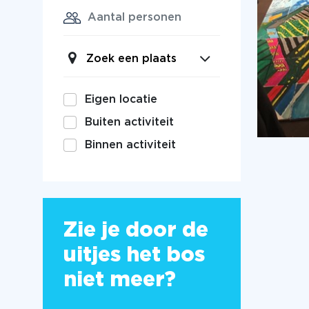
Zoek een plaats
Eigen locatie
Buiten activiteit
Binnen activiteit
Zie je door de
uitjes het bos
niet meer?