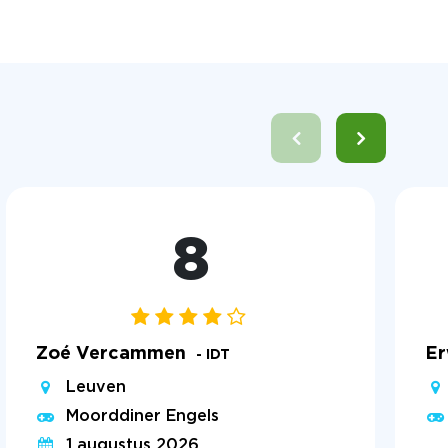
8
Zoé Vercammen
Er
- IDT
Leuven
Moorddiner Engels
1 augustus 2026