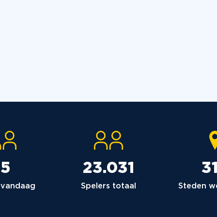
3
15
23.036
Steden w
 vandaag
Spelers totaal