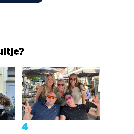
itje?
4