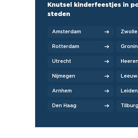
Knutsel kinderfeestjes in p
steden
Amsterdam
Zwolle
Rotterdam
Groni
Utrecht
Heere
Nijmegen
Leeuw
Arnhem
Leiden
Den Haag
Tilbur