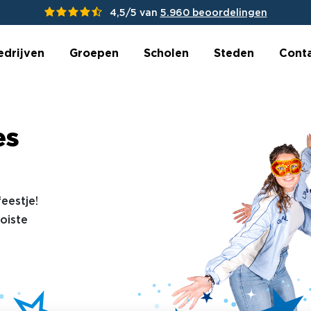
4,5/5 van
5.960 beoordelingen
edrijven
Groepen
Scholen
Steden
Cont
es
eestje!
oiste