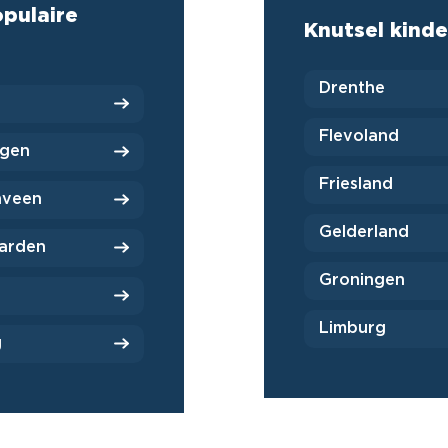
opulaire
Knutsel kinde
Drenthe
Flevoland
ngen
Friesland
nveen
Gelderland
arden
Groningen
Limburg
g