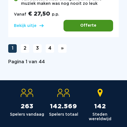
muziek maken was nog nooit zo leuk
€ 27,50
Vanaf
p.p.
Offerte
Bekijk uitje
1
2
3
4
»
Pagina 1 van 44
264
142.980
142
Spelers vandaag
Spelers totaal
Steden
wereldwijd