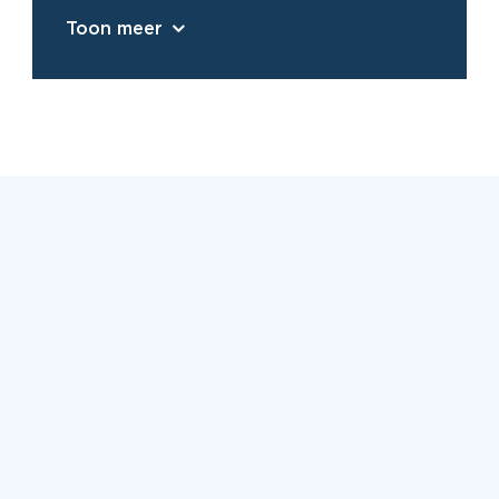
Toon meer
Beoordeeld met een 9,2 uit
6500+ reviews
Bekijk alle reviews
7,5