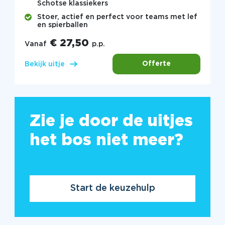
Schotse klassiekers
Stoer, actief en perfect voor teams met lef
en spierballen
€ 27,50
Vanaf
p.p.
Offerte
Bekijk uitje
Zie je door de uitjes
het bos niet meer?
Start de keuzehulp