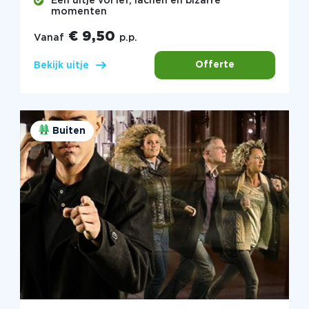
Een uitje vol lef, lachen en bizarre
momenten
€ 9,50
Vanaf
p.p.
Offerte
Bekijk uitje
Buiten