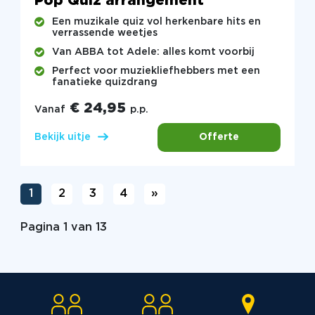
Pop Quiz arrangement
Een muzikale quiz vol herkenbare hits en
verrassende weetjes
Van ABBA tot Adele: alles komt voorbij
Perfect voor muziekliefhebbers met een
fanatieke quizdrang
€ 24,95
Vanaf
p.p.
Offerte
Bekijk uitje
1
2
3
4
»
Pagina 1 van 13