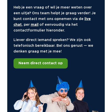
tegenstanders een stap voor
Heb je een vraag of wil je meer weten over
Cluedo
– Vertrouw niemand en speel het spel
een uitje? Ons team helpt je graag verder! Je
op scherp
kunt contact met ons opnemen via de
live
GPS tocht
– De stad is het bord, jij bepaalt de
chat
, per
mail
of eenvoudig via het
strategie
contactformulier hieronder.
Escape room
– Raadsels, teamwork en
Liever direct iemand spreken? We zijn ook
tijdsdruk gegarandeerd
telefonisch bereikbaar. Bel ons gerust — we
Waar kun je actieve uitjes
denken graag met je mee!
doen?
Neem direct contact op
Onze actieve uitjes zijn overal inzetbaar. In een
bruisende stad, rondom jullie eigen kantoor of op
een externe locatie zoals een park, landgoed of
horecagelegenheid. We houden rekening met het
weer, het niveau van de groep en de omgeving. En
wil je alles bij elkaar op één plek? Dan zorgen wij voor
een locatie waar je kunt starten, spelen en eventueel
afsluiten met een borrel of diner.