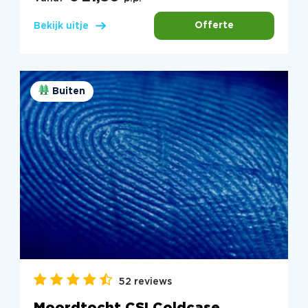
Offerte
Bekijk uitje
Buiten
52 reviews
Moordtocht CSI Coldcase