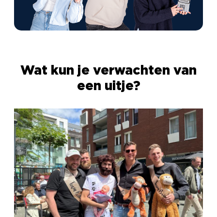
Zelf regelen of alles uit
handen geven?
Dat is helemaal aan jullie. Wij kunnen het complete
programma verzorgen, inclusief locatie, begeleiding
en catering. Maar wil je liever alleen een activiteit
Wat kun je verwachten van
boeken en zelf het vervoer of de horeca regelen?
een uitje?
Ook dat is mogelijk. In beide gevallen zorgen we
voor een soepel verloop en een energieke dag.
Klaar voor actie?
Dan is een actief bedrijfsuitje precies wat je zoekt.
Onze activiteiten brengen beweging, beleving en
verbinding samen. Vraag gerust naar de
mogelijkheden of bekijk direct het aanbod. Samen
zorgen we voor een dag vol energie die je collega’s
niet snel vergeten.