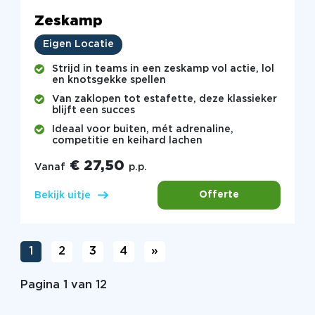
Zeskamp
Eigen Locatie
Strijd in teams in een zeskamp vol actie, lol
en knotsgekke spellen
Van zaklopen tot estafette, deze klassieker
blijft een succes
Ideaal voor buiten, mét adrenaline,
competitie en keihard lachen
€ 27,50
Vanaf
p.p.
Offerte
Bekijk uitje
1
2
3
4
»
Pagina 1 van 12