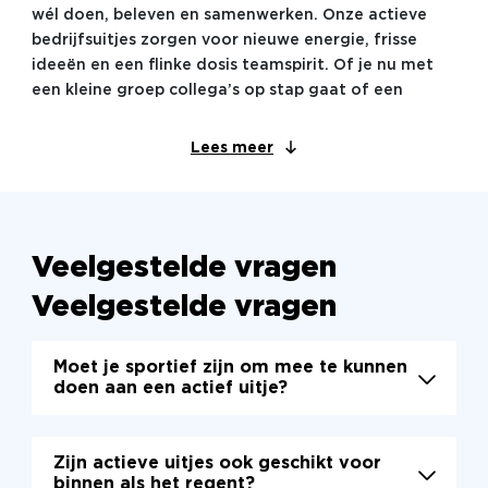
wél doen, beleven en samenwerken. Onze actieve
bedrijfsuitjes zorgen voor nieuwe energie, frisse
ideeën en een flinke dosis teamspirit. Of je nu met
een kleine groep collega’s op stap gaat of een
compleet bedrijfsevenement organiseert, wij zorgen
dat iedereen in actie komt.
Lees meer
Voor wie zijn actieve
bedrijfsuitjes geschikt?
Voor ieder team dat graag even iets anders wil dan
Veelgestelde vragen
stilzitten. Actieve uitjes zijn perfect voor afdelingen
Veelgestelde vragen
die willen samenwerken, collega’s die elkaar beter
willen leren kennen of teams die hun hoofd leeg
willen maken na een intensieve werkperiode. Of je nu
Moet je sportief zijn om mee te kunnen
kiest voor een competitief spel in de stad of een
doen aan een actief uitje?
creatieve challenge op eigen locatie, onze uitjes zijn
flexibel en af te stemmen op elke groepsgrootte en
samenstelling.
Zijn actieve uitjes ook geschikt voor
binnen als het regent?