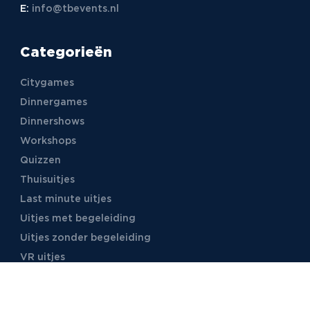
E:
info@tbevents.nl
Categorieën
Citygames
Dinnergames
Dinnershows
Workshops
Quizzen
Thuisuitjes
Last minute uitjes
Uitjes met begeleiding
Uitjes zonder begeleiding
VR uitjes
Moordspellen
Uitjes met online begeleiding