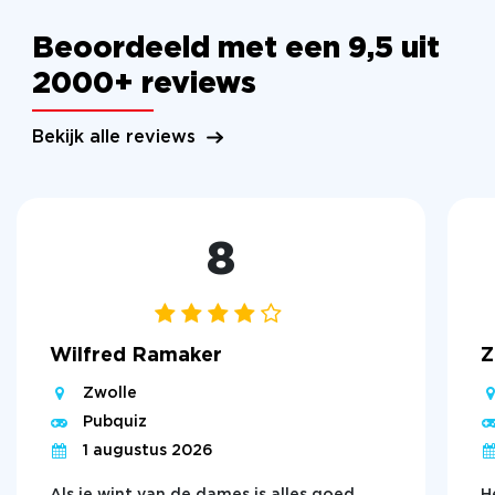
Beoordeeld met een 9,5 uit
2000+ reviews
Bekijk alle reviews
8
Wilfred Ramaker
Z
Zwolle
Pubquiz
1 augustus 2026
Als je wint van de dames is alles goed
H