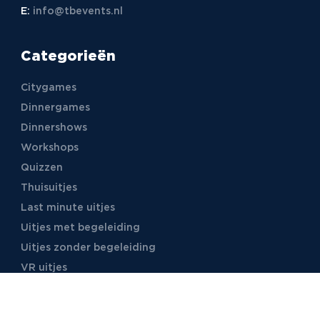
E:
info@tbevents.nl
Categorieën
Citygames
Dinnergames
Dinnershows
Workshops
Quizzen
Thuisuitjes
Last minute uitjes
Uitjes met begeleiding
Uitjes zonder begeleiding
VR uitjes
Moordspellen
Uitjes met online begeleiding