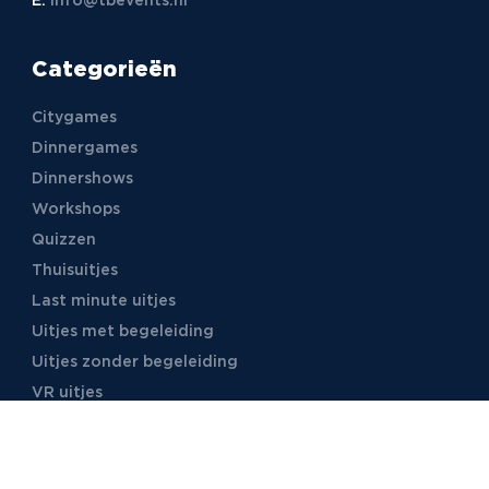
E:
info@tbevents.nl
Categorieën
Citygames
Dinnergames
Dinnershows
Workshops
Quizzen
Thuisuitjes
Last minute uitjes
Uitjes met begeleiding
Uitjes zonder begeleiding
VR uitjes
Moordspellen
Uitjes met online begeleiding