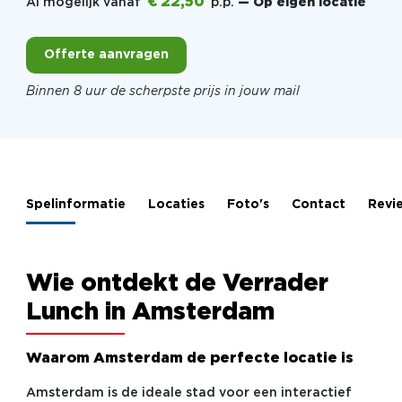
€ 22,50
Al mogelijk vanaf
p.p.
— Op eigen locatie
Offerte aanvragen
Binnen 8 uur de scherpste prijs in jouw mail
Spelinformatie
Locaties
Foto's
Contact
Revi
Wie ontdekt de Verrader
Lunch in Amsterdam
Waarom Amsterdam de perfecte locatie is
Amsterdam is de ideale stad voor een interactief