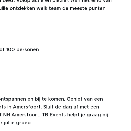
n biedt volop actie en plezier. Aan het eind van
 jullie ontdekken welk team de meeste punten
tot 100 personen
 ontspannen en bij te komen. Geniet van een
nts in Amersfoort. Sluit de dag af met een
of NH Amersfoort. TB Events helpt je graag bij
jullie groep.