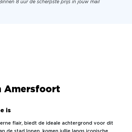
Binnen 8 uur de scherpste prijs in jouw mail
n Amersfoort
e is
ne flair, biedt de ideale achtergrond voor dit
van de stad lopen, komen jullie langs iconische