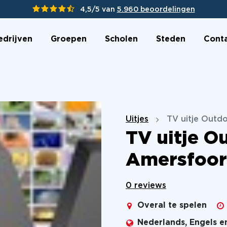
4,5/5 van
5.960 beoordelingen
edrijven
Groepen
Scholen
Steden
Cont
Uitjes
TV uitje Outd
TV uitje O
Amersfoor
0 reviews
Overal te spelen
Nederlands, Engels e