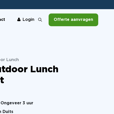
act
Offerte aanvragen
Login
oor Lunch
utdoor Lunch
t
Ongeveer 3 uur
n Duits