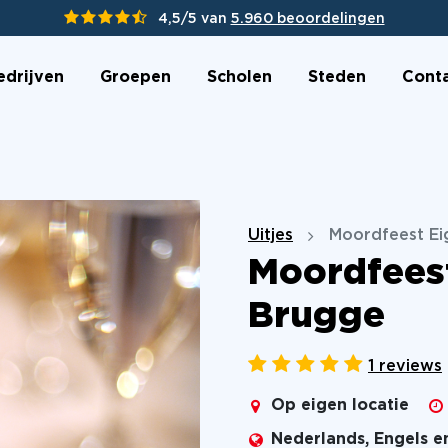
4,5/5 van
5.960 beoordelingen
edrijven
Groepen
Scholen
Steden
Cont
Uitjes
Moordfeest Ei
Moordfeest
Brugge
1 reviews
Op eigen locatie
Nederlands, Engels e