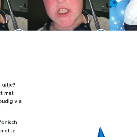
 uitje?
ct met
oudig via
fonisch
met je