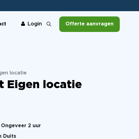
act
Offerte aanvragen
Login
gen locatie
 Eigen locatie
Ongeveer 2 uur
n Duits