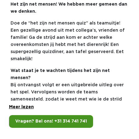
Het zijn net mensen! We hebben meer gemeen dan
we denken.
Doe de “het zijn net mensen quiz” als teamuitje!
Een gezellige avond uit met collega’s, vrienden of
familie! Ga de strijd aan kom er achter welke
overeenkomsten jij hebt met het dierenrijk! Een
supergezellig quizdiner, aan tafel geserveerd. Eet
smakelijk!
Wat staat je te wachten tijdens het zijn net
mensen?
Bij ontvangst volgt er een uitgebreide uitleg over
het spel. Vervolgens worden de teams
samengesteld, zodat je weet met wie je de strijd
aangaat. Hierna stappen we de wondere wereld
Meer lezen
van de fauna in en volgen de hilarische rondes
zoals ‘Hoe Een Koe Een Haas Vangt’ en ‘Maak Dat
Vragen? Bel ons! +31 314 741 741
De Kat Wijs’. Lachen, gieren en brullen! Pak zoveel
mogelijk punten elke ronde en laat zien dat het