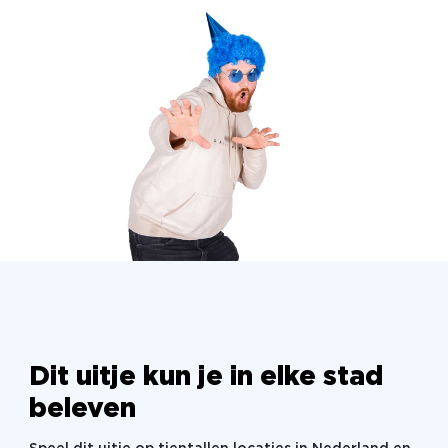
verschil tussen ons eigen gedrag en dat van de
dieren vaak verrassend klein is.
Vooraf, tijdens of na afloop van de quiz kunt u
genieten van een heerlijke lunch. De quizavond kan
op iedere willekeurige locatie in Nederland, België
en Duitsland gespeeld worden. Dit spel kan ook in
het Engels gespeeld worden!
Kleinere gezelschappen en groepen groter dan 30
personen ontvangen een aangepaste offerte.
Spel kan ook in het Engels of Frans verzorgd
worden.
Dit uitje kun je in elke stad
beleven