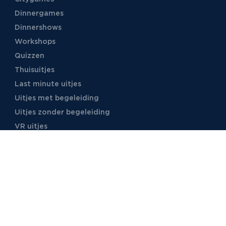
Dinnergames
Dinnershows
Workshops
Quizzen
Thuisuitjes
Last minute uitjes
Uitjes met begeleiding
Uitjes zonder begeleiding
VR uitjes
Moordspellen
Uitjes met online begeleiding
TB Events
Over ons
Ons team