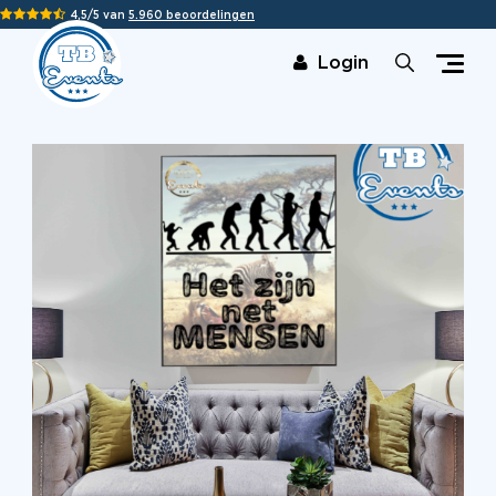
4,5/5 van
5.960 beoordelingen
Login