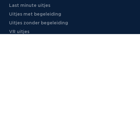
Last minute uitjes
Uitjes met begeleiding
Uitjes zonder begeleiding
VR uitjes
Moordspellen
Uitjes met online begeleiding
TB Events
Over ons
Ons team
Voor locaties
Vacatures
Stages
Foto's
Video's