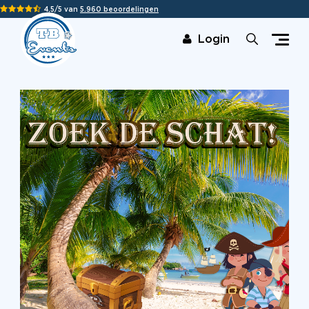
4,5/5 van
5.960 beoordelingen
Login