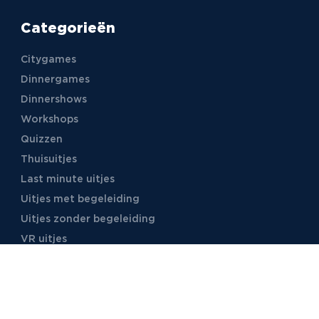
Categorieën
Citygames
Dinnergames
Dinnershows
Workshops
Quizzen
Thuisuitjes
Last minute uitjes
Uitjes met begeleiding
Uitjes zonder begeleiding
VR uitjes
Moordspellen
Uitjes met online begeleiding