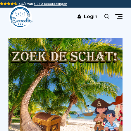
4,5/5 van
5.960 beoordelingen
Login