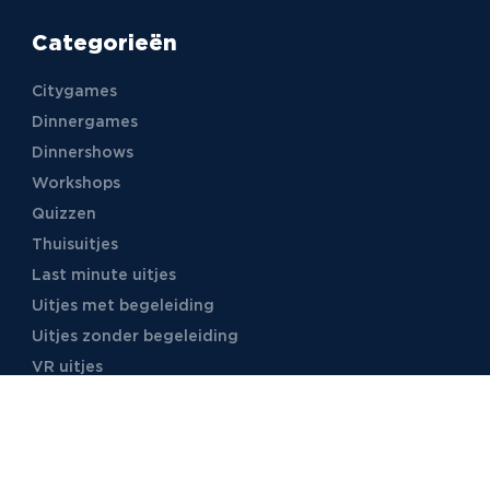
Categorieën
Citygames
Dinnergames
Dinnershows
Workshops
Quizzen
Thuisuitjes
Last minute uitjes
Uitjes met begeleiding
Uitjes zonder begeleiding
VR uitjes
Moordspellen
Uitjes met online begeleiding