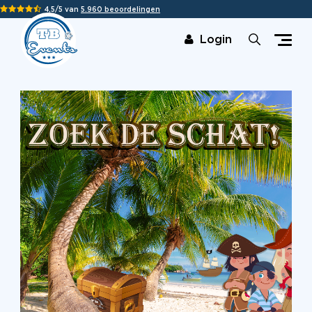
4,5/5 van
5.960 beoordelingen
Login