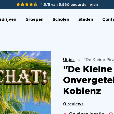
4,5/5 van
5.960 beoordelingen
edrijven
Groepen
Scholen
Steden
Cont
Uitjes
"De Kleine Pir
"De Kleine
Onvergetel
Koblenz
0 reviews