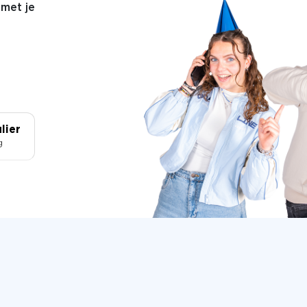
met je
lier
g