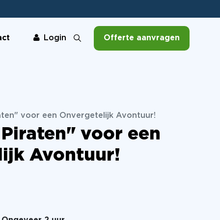
act
Offerte aanvragen
Login
aten" voor een Onvergetelijk Avontuur!
 Piraten" voor een
ijk Avontuur!