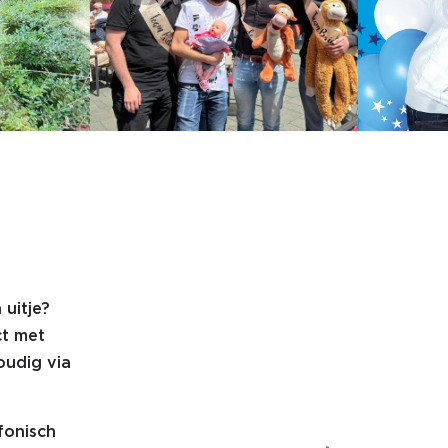
 uitje?
ct met
oudig via
fonisch