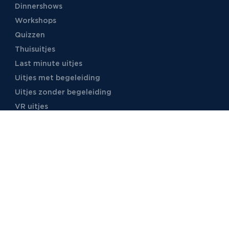
Dinnershows
Workshops
Quizzen
Thuisuitjes
Last minute uitjes
Uitjes met begeleiding
Uitjes zonder begeleiding
VR uitjes
Moordspellen
Uitjes met online begeleiding
TB Events
Over ons
Ons team
Voor locaties