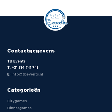
Contactgegevens
TB Events
T:
+31 314 741 741
E:
info@tbevents.nl
Categorieën
Citygames
Dinnergames