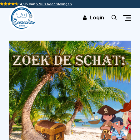
4,5/5 van
5.960 beoordelingen
Login