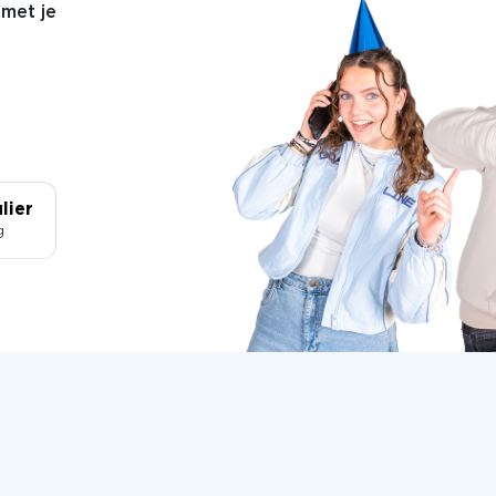
met je
lier
g