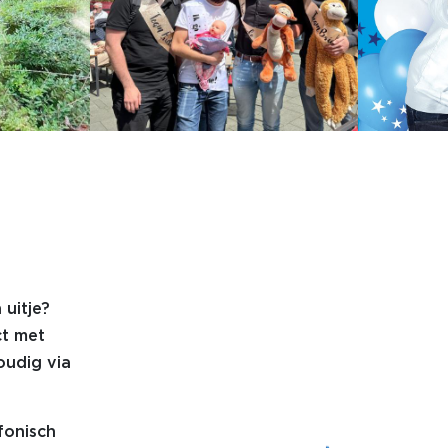
 uitje?
ct met
oudig via
fonisch