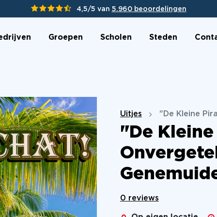
4,5/5 van
5.960 beoordelingen
edrijven
Groepen
Scholen
Steden
Cont
Uitjes
"De Kleine Pir
"De Kleine
Onvergetel
Genemuid
0 reviews