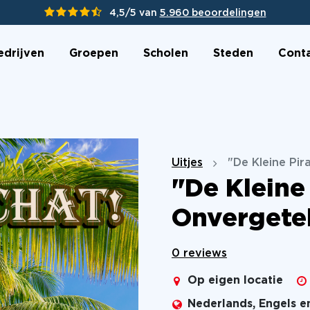
4,5/5 van
5.960 beoordelingen
edrijven
Groepen
Scholen
Steden
Cont
Uitjes
"De Kleine Pir
"De Kleine
Onvergetel
0 reviews
Op eigen locatie
Nederlands, Engels e