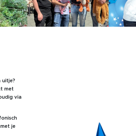
 uitje?
ct met
oudig via
fonisch
met je