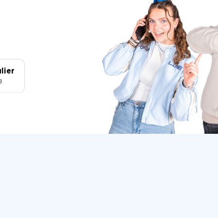
lier
g