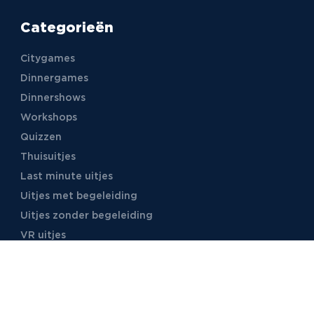
Categorieën
Citygames
Dinnergames
Dinnershows
Workshops
Quizzen
Thuisuitjes
Last minute uitjes
Uitjes met begeleiding
Uitjes zonder begeleiding
VR uitjes
Moordspellen
Uitjes met online begeleiding