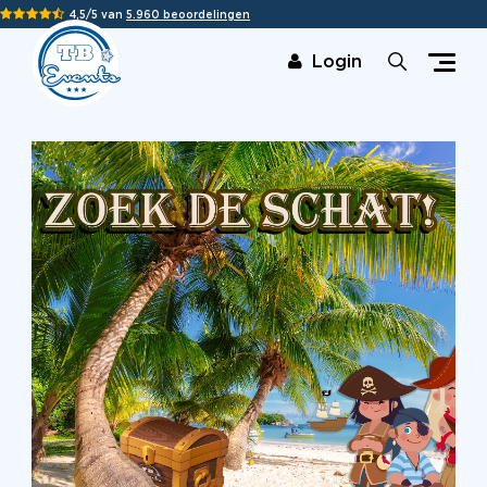
4,5/5 van
5.960 beoordelingen
Login