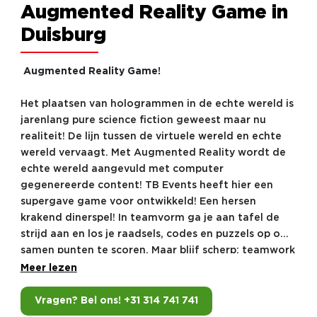
Augmented Reality Game in
Duisburg
Augmented Reality Game!
Het plaatsen van hologrammen in de echte wereld is
jarenlang pure science fiction geweest maar nu
realiteit! De lijn tussen de virtuele wereld en echte
wereld vervaagt. Met Augmented Reality wordt de
echte wereld aangevuld met computer
gegenereerde content! TB Events heeft hier een
supergave game voor ontwikkeld! Een hersen
krakend dinerspel! In teamvorm ga je aan tafel de
strijd aan en los je raadsels, codes en puzzels op om
samen punten te scoren. Maar blijf scherp: teamwork
en teamgeest stellen je in staat om alle clues en
Meer lezen
aanwijzingen aan elkaar te koppelen tijdens dit
dinerspel.
Vragen? Bel ons! +31 314 741 741