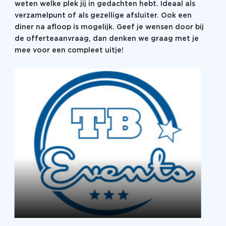
weten welke plek jij in gedachten hebt. Ideaal als
Nederland, België en Duitsland (ook in het Engels &
verzamelpunt of als gezellige afsluiter. Ook een
Frans ).
diner na afloop is mogelijk. Geef je wensen door bij
de offerteaanvraag, dan denken we graag met je
mee voor een compleet uitje!