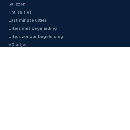
Quizzen
Thuisuitjes
Last minute uitjes
Uitjes met begeleiding
Uitjes zonder begeleiding
VR uitjes
Moordspellen
Uitjes met online begeleiding
TB Events
Over ons
Ons team
Voor locaties
Vacatures
Stages