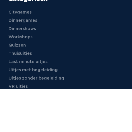
Citygames
Dinnergames
Dinnershows
Workshops
Quizzen
Thuisuitjes
Last minute uitjes
Uitjes met begeleiding
Uitjes zonder begeleiding
VR uitjes
Moordspellen
Uitjes met online begeleiding
TB Events