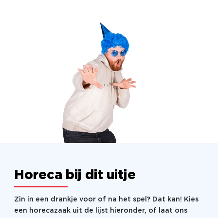
Wat staat je te wachten tijdens Augmented Reality Game?
Het spel begint met een gedetailleerde briefing,
zodat iedereen weet waar hij of zij aan toe is.
Vervolgens verdelen we de deelnemers in teams en
ga je met een tablet op zoek naar eerste
Augmented Reality aanwijzingen, codes en clues in
het gebouw.
Dan gaan jullie aan tafel en speel je het spel. Goede
tactiek, de juiste links leggen en het kraken van
codes zorgen voor een stijgende tafelscore en
nieuwe aanwijzingen. Let tijdens het spel dus goed
op!
Horeca bij dit uitje
Aan het einde van het spel wordt het winnende
team bekend gemaakt.
Zin in een drankje voor of na het spel? Dat kan! Kies
een horecazaak uit de lijst hieronder, of laat ons
Augmented Reality Game is te boeken in elke stad in