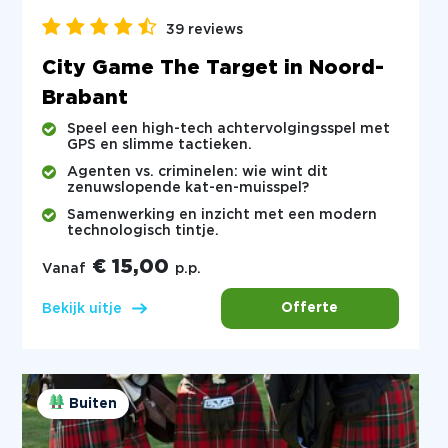
39 reviews
City Game The Target in Noord-
Brabant
Speel een high-tech achtervolgingsspel met
GPS en slimme tactieken.
Agenten vs. criminelen: wie wint dit
zenuwslopende kat-en-muisspel?
Samenwerking en inzicht met een modern
technologisch tintje.
€ 15,00
Vanaf
p.p.
Offerte
Bekijk uitje
Buiten