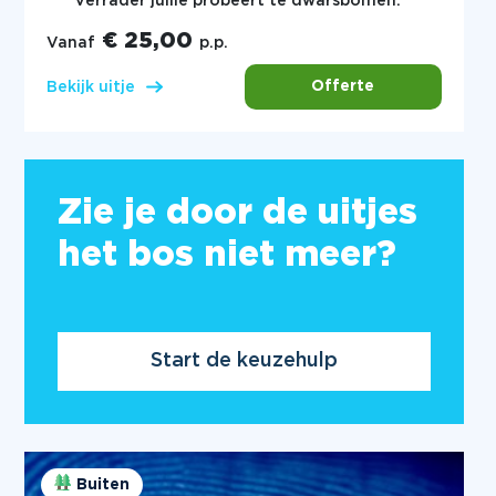
Verrader jullie probeert te dwarsbomen.
€ 25,00
Vanaf
p.p.
Offerte
Bekijk uitje
Zie je door de uitjes
het bos niet meer?
Start de keuzehulp
Buiten