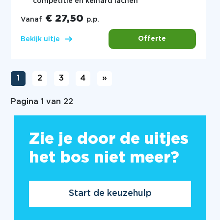
competitie en keihard lachen
€ 27,50
Vanaf
p.p.
Offerte
Bekijk uitje
1
2
3
4
»
Pagina 1 van 22
Zie je door de uitjes
het bos niet meer?
Start de keuzehulp