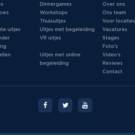
es
Dinnergames
Over ons
hows
Workshops
Ons team
Thuisuitjes
Voor locaties
te uitjes
Uitjes met begeleiding
Vacatures
nder
VR uitjes
Stages
ing
Foto's
llen
Uitjes met online
Video's
begeleiding
Reviews
Contact