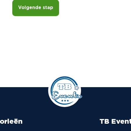
Volgende stap
orieën
TB Even