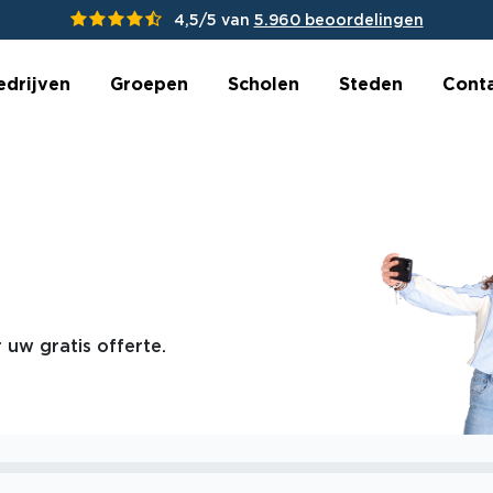
4,5/5 van
5.960 beoordelingen
edrijven
Groepen
Scholen
Steden
Cont
 uw gratis offerte.