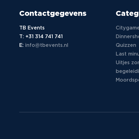
Contactgegevens
Categ
TB Events
Citygam
T:
+31 314 741 741
Dinners
E:
info@tbevents.nl
Quizzen
Last minu
Uitjes zo
begeleid
Moordspe