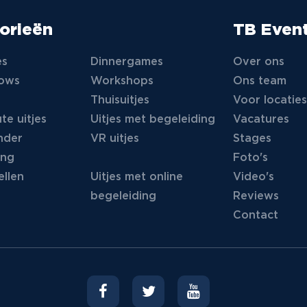
orieën
TB Even
es
Dinnergames
Over ons
hows
Workshops
Ons team
Thuisuitjes
Voor locaties
te uitjes
Uitjes met begeleiding
Vacatures
nder
VR uitjes
Stages
ing
Foto's
llen
Uitjes met online
Video's
begeleiding
Reviews
Contact