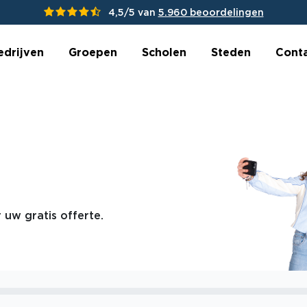
4,5/5 van
5.960 beoordelingen
edrijven
Groepen
Scholen
Steden
Cont
 uw gratis offerte.