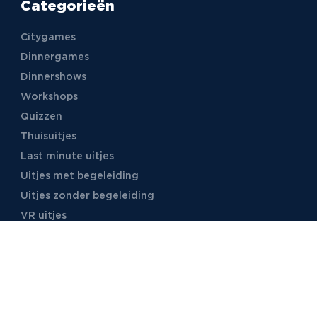
Categorieën
Citygames
Dinnergames
Dinnershows
Workshops
Quizzen
Thuisuitjes
Last minute uitjes
Uitjes met begeleiding
Uitjes zonder begeleiding
VR uitjes
Moordspellen
Uitjes met online begeleiding
TB Events