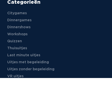
Categorieën
Citygames
Dinnergames
Dinnershows
Workshops
Quizzen
Thuisuitjes
Last minute uitjes
Uitjes met begeleiding
Uitjes zonder begeleiding
VR uitjes
Moordspellen
Uitjes met online begeleiding
TB Events