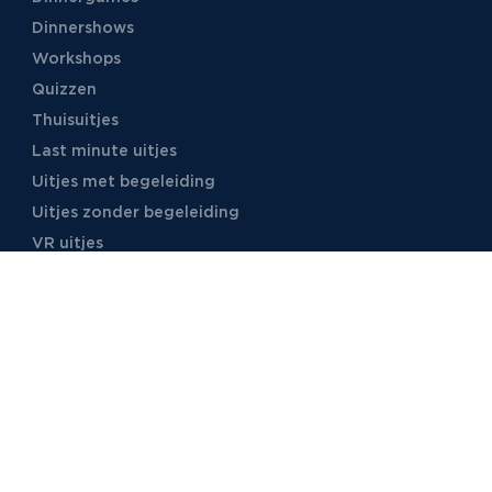
Dinnershows
Workshops
Quizzen
Thuisuitjes
Last minute uitjes
Uitjes met begeleiding
Uitjes zonder begeleiding
VR uitjes
Moordspellen
Uitjes met online begeleiding
TB Events
Over ons
Ons team
Voor locaties