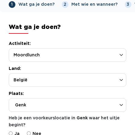
Wat ga je doen?
Met wie en wanneer?
1
2
3
Wat ga je doen?
Activiteit:
Land:
Plaats:
Genk
Heb je een voorkeurslocatie in
Genk
waar het uitje
begint?
Ja
Nee