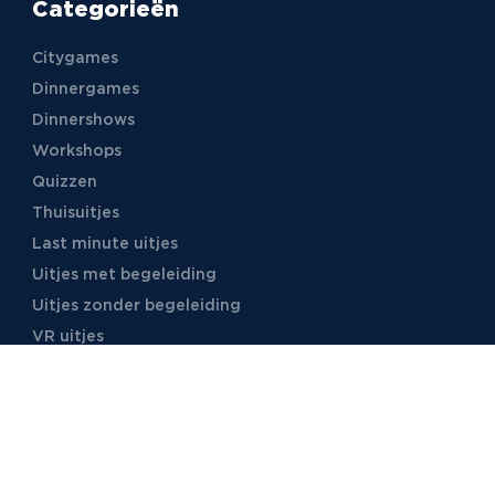
Categorieën
Citygames
Dinnergames
Dinnershows
Workshops
Quizzen
Thuisuitjes
Last minute uitjes
Uitjes met begeleiding
Uitjes zonder begeleiding
VR uitjes
Moordspellen
Uitjes met online begeleiding
TB Events