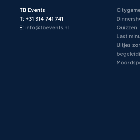
TB Events
Citygam
T:
+31 314 741 741
Dinners
E:
info@tbevents.nl
Quizzen
Last minu
Uitjes zo
begeleid
Moordspe