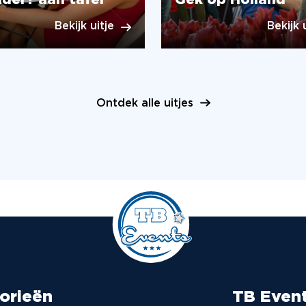
der? aan tafel
Gek op Holland
Bekijk uitje
Bekijk 
Ontdek alle uitjes
orieën
TB Even