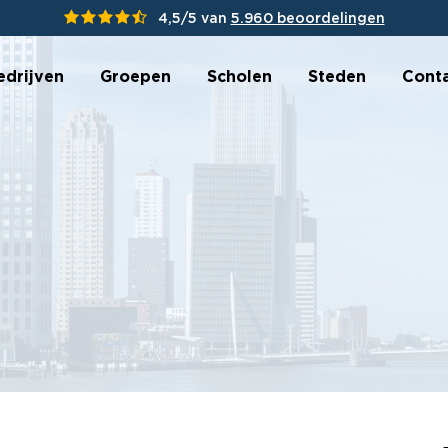
4,5/5 van
5.960 beoordelingen
edrijven
Groepen
Scholen
Steden
Cont