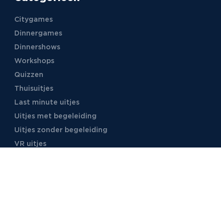
Citygames
Dinnergames
Dinnershows
Workshops
Quizzen
Thuisuitjes
Last minute uitjes
Uitjes met begeleiding
Uitjes zonder begeleiding
VR uitjes
Moordspellen
Uitjes met online begeleiding
TB Events