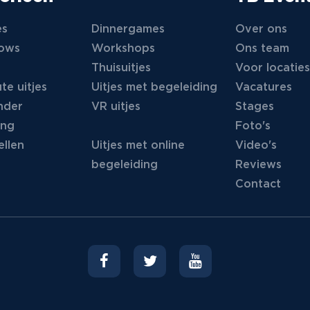
es
Dinnergames
Over ons
hows
Workshops
Ons team
Thuisuitjes
Voor locaties
te uitjes
Uitjes met begeleiding
Vacatures
nder
VR uitjes
Stages
ing
Foto's
llen
Uitjes met online
Video's
begeleiding
Reviews
Contact