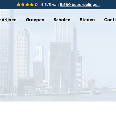
4,5/5 van
5.960 beoordelingen
edrijven
Groepen
Scholen
Steden
Cont