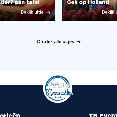
der? aan tafel
Gek op Holland
Bekijk uitje
Bekijk 
Ontdek alle uitjes
orieën
TB Even