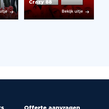
Crazy 88
uitje
Bekijk uitje
ts
Offerte aanvragen