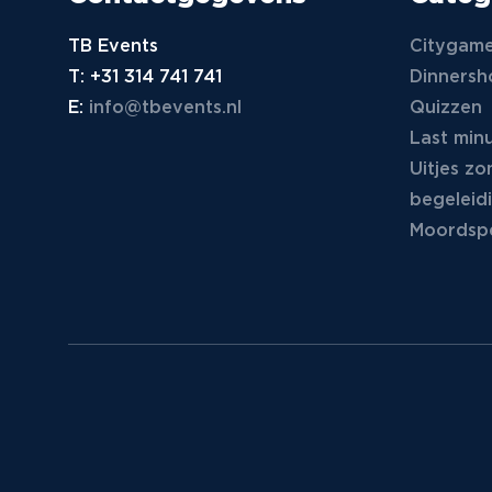
TB Events
Citygam
T:
+31 314 741 741
Dinners
E:
info@tbevents.nl
Quizzen
Last minu
Uitjes zo
begeleid
Moordspe